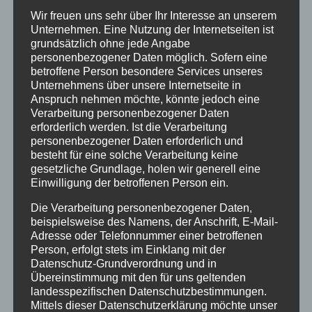
NEUESTE BEITRÄGE
Wir freuen uns sehr über Ihr Interesse an unserem
Unternehmen. Eine Nutzung der Internetseiten ist
Der neue HAPPY BIRTHDAY SONG
grundsätzlich ohne jede Angabe
Michael Busse Radio/TV Tour
personenbezogener Daten möglich. Sofern eine
betroffene Person besondere Services unseres
Wie „Drama am Schlagzeug“ entstand
Unternehmens über unsere Internetseite in
Anspruch nehmen möchte, könnte jedoch eine
„HAPPY BIRTHDAY SONG“
Verarbeitung personenbezogener Daten
erforderlich werden. Ist die Verarbeitung
personenbezogener Daten erforderlich und
besteht für eine solche Verarbeitung keine
gesetzliche Grundlage, holen wir generell eine
Einwilligung der betroffenen Person ein.
Die Verarbeitung personenbezogener Daten,
beispielsweise des Namens, der Anschrift, E-Mail-
Adresse oder Telefonnummer einer betroffenen
Person, erfolgt stets im Einklang mit der
Datenschutz-Grundverordnung und in
Übereinstimmung mit den für uns geltenden
landesspezifischen Datenschutzbestimmungen.
Mittels dieser Datenschutzerklärung möchte unser