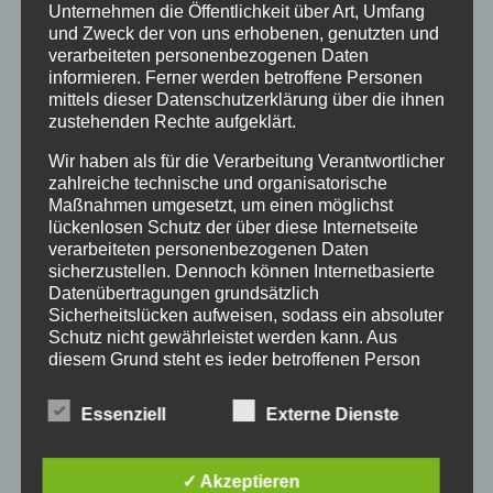
Unternehmen die Öffentlichkeit über Art, Umfang
und Zweck der von uns erhobenen, genutzten und
verarbeiteten personenbezogenen Daten
informieren. Ferner werden betroffene Personen
Jetzt als MP3 Download im Shop
mittels dieser Datenschutzerklärung über die ihnen
zustehenden Rechte aufgeklärt.
„DRAMA AM SCHLAGZEUG“
Wir haben als für die Verarbeitung Verantwortlicher
zahlreiche technische und organisatorische
Maßnahmen umgesetzt, um einen möglichst
lückenlosen Schutz der über diese Internetseite
verarbeiteten personenbezogenen Daten
sicherzustellen. Dennoch können Internetbasierte
Datenübertragungen grundsätzlich
Sicherheitslücken aufweisen, sodass ein absoluter
Schutz nicht gewährleistet werden kann. Aus
diesem Grund steht es jeder betroffenen Person
frei, personenbezogene Daten auch auf
alternativen Wegen, beispielsweise telefonisch, an
Essenziell
Externe Dienste
uns zu übermitteln.
BEGRIFFSBESTIMMUNGEN
✓ Akzeptieren